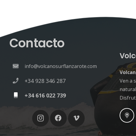
Contacto
Volc
info@volcanosurflanzarote.com
Volcan
+34 928 346 287
Ven a s
natural
+34 616 022 739
Disfru