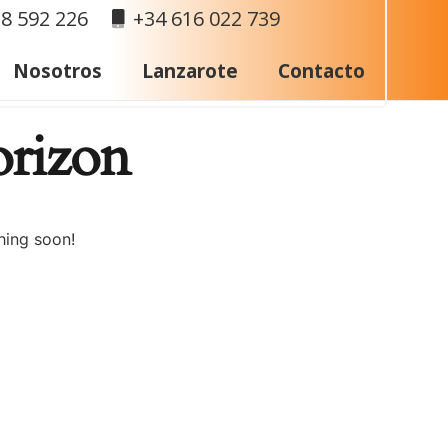
8 592 226
+34 616 022 739
Nosotros
Lanzarote
Contacto
orizon
hing soon!