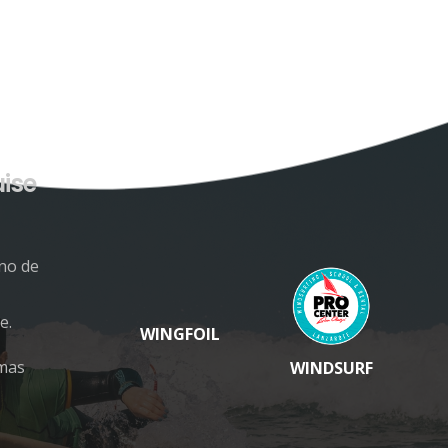
uise
rno de
e.
WINGFOIL
lmas
WINDSURF